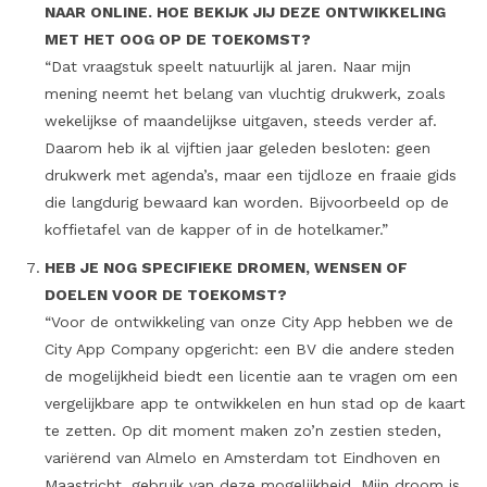
NAAR ONLINE. HOE BEKIJK JIJ DEZE ONTWIKKELING
MET HET OOG OP DE TOEKOMST?
“Dat vraagstuk speelt natuurlijk al jaren. Naar mijn
mening neemt het belang van vluchtig drukwerk, zoals
wekelijkse of maandelijkse uitgaven, steeds verder af.
Daarom heb ik al vijftien jaar geleden besloten: geen
drukwerk met agenda’s, maar een tijdloze en fraaie gids
die langdurig bewaard kan worden. Bijvoorbeeld op de
koffietafel van de kapper of in de hotelkamer.”
HEB JE NOG SPECIFIEKE DROMEN, WENSEN OF
DOELEN VOOR DE TOEKOMST?
“Voor de ontwikkeling van onze City App hebben we de
City App Company opgericht: een BV die andere steden
de mogelijkheid biedt een licentie aan te vragen om een
vergelijkbare app te ontwikkelen en hun stad op de kaart
te zetten. Op dit moment maken zo’n zestien steden,
variërend van Almelo en Amsterdam tot Eindhoven en
Maastricht, gebruik van deze mogelijkheid. Mijn droom is