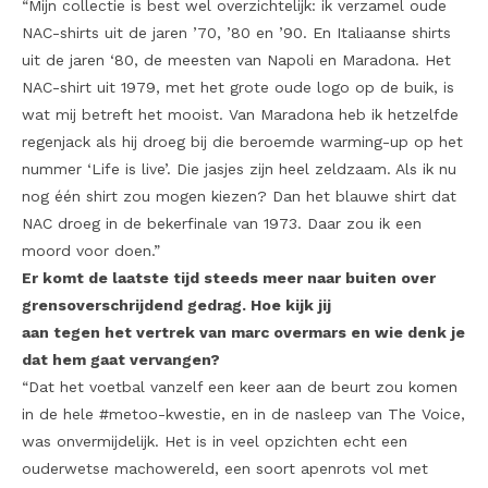
“Mijn collectie is best wel overzichtelijk: ik verzamel oude
NAC-shirts uit de jaren ’70, ’80 en ’90. En Italiaanse shirts
uit de jaren ‘80, de meesten van Napoli en Maradona. Het
NAC-shirt uit 1979, met het grote oude logo op de buik, is
wat mij betreft het mooist. Van Maradona heb ik hetzelfde
regenjack als hij droeg bij die beroemde warming-up op het
nummer ‘Life is live’. Die jasjes zijn heel zeldzaam. Als ik nu
nog één shirt zou mogen kiezen? Dan het blauwe shirt dat
NAC droeg in de bekerfinale van 1973. Daar zou ik een
moord voor doen.”
Er komt de laatste tijd steeds meer naar buiten over
grensoverschrijdend gedrag. Hoe kijk jij
aan tegen het vertrek van marc overmars en wie denk je
dat hem gaat vervangen?
“Dat het voetbal vanzelf een keer aan de beurt zou komen
in de hele #metoo-kwestie, en in de nasleep van The Voice,
was onvermijdelijk. Het is in veel opzichten echt een
ouderwetse machowereld, een soort apenrots vol met