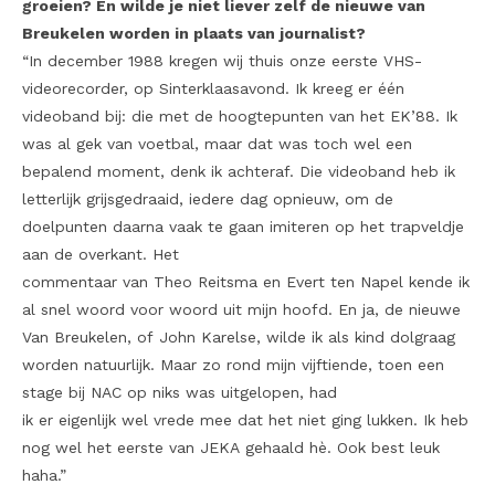
groeien? En wilde je niet liever zelf de nieuwe van
Breukelen worden in plaats van journalist?
“In december 1988 kregen wij thuis onze eerste VHS-
videorecorder, op Sinterklaasavond. Ik kreeg er één
videoband bij: die met de hoogtepunten van het EK’88. Ik
was al gek van voetbal, maar dat was toch wel een
bepalend moment, denk ik achteraf. Die videoband heb ik
letterlijk grijsgedraaid, iedere dag opnieuw, om de
doelpunten daarna vaak te gaan imiteren op het trapveldje
aan de overkant. Het
commentaar van Theo Reitsma en Evert ten Napel kende ik
al snel woord voor woord uit mijn hoofd. En ja, de nieuwe
Van Breukelen, of John Karelse, wilde ik als kind dolgraag
worden natuurlijk. Maar zo rond mijn vijftiende, toen een
stage bij NAC op niks was uitgelopen, had
ik er eigenlijk wel vrede mee dat het niet ging lukken. Ik heb
nog wel het eerste van JEKA gehaald hè. Ook best leuk
haha.”