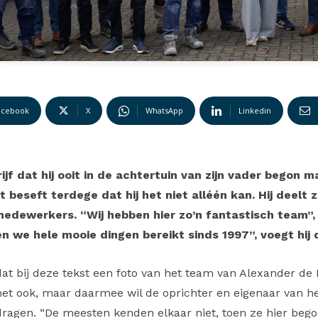
acebook
X
WhatsApp
Linkedin
f dat hij ooit in de achtertuin van zijn vader begon m
eseft terdege dat hij het niet alléén kan. Hij deelt 
medewerkers. “Wij hebben hier zo’n fantastisch team”, 
 we hele mooie dingen bereikt sinds 1997”, voegt hij d
 dat bij deze tekst een foto van het team van Alexander d
het ook, maar daarmee wil de oprichter en eigenaar van het 
dragen. “De meesten kenden elkaar niet, toen ze hier bego