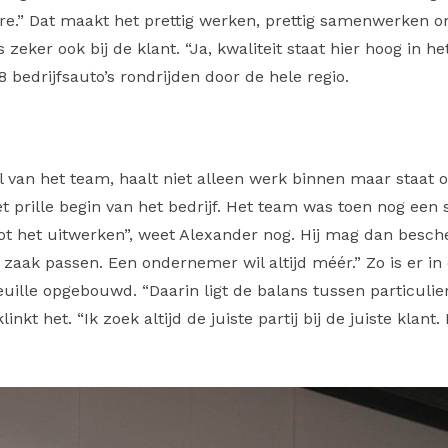
re.” Dat maakt het prettig werken, prettig samenwerken om 
 zeker ook bij de klant. “Ja, kwaliteit staat hier hoog in he
 8 bedrijfsauto’s rondrijden door de hele regio.
el van het team, haalt niet alleen werk binnen maar staat 
et prille begin van het bedrijf. Het team was toen nog een
ot het uitwerken”, weet Alexander nog. Hij mag dan besch
de zaak passen. Een ondernemer wil altijd méér.” Zo is er in 
uille opgebouwd. “Daarin ligt de balans tussen particulier
inkt het. “Ik zoek altijd de juiste partij bij de juiste klant