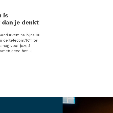
 is
 dan je denkt
andurven: na bijna 30
 in de telecom/ICT te
snog voor jezelf
amen deed het...