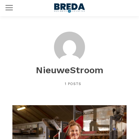
NieuweStroom
1 POSTS