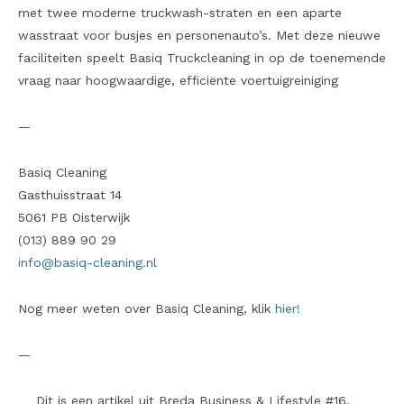
met twee moderne truckwash-straten en een aparte
wasstraat voor busjes en personenauto’s. Met deze nieuwe
faciliteiten speelt Basiq Truckcleaning in op de toenemende
vraag naar hoogwaardige, efficiënte voertuigreiniging
—
Basiq Cleaning
Gasthuisstraat 14
5061 PB Oisterwijk
(013) 889 90 29
info@basiq-cleaning.nl
Nog meer weten over Basiq Cleaning, klik
hier!
—
Dit is een artikel uit Breda Business & Lifestyle #16.