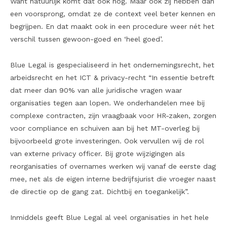
Want natuurlijk komt dat ook nog. Maar ook zij hebben dan
een voorsprong, omdat ze de context veel beter kennen en
begrijpen. En dat maakt ook in een procedure weer nét het
verschil tussen gewoon-goed en ‘heel goed’.
Blue Legal is gespecialiseerd in het ondernemingsrecht, het
arbeidsrecht en het ICT & privacy-recht “In essentie betreft
dat meer dan 90% van alle juridische vragen waar
organisaties tegen aan lopen. We onderhandelen mee bij
complexe contracten, zijn vraagbaak voor HR-zaken, zorgen
voor compliance en schuiven aan bij het MT-overleg bij
bijvoorbeeld grote investeringen. Ook vervullen wij de rol
van externe privacy officer. Bij grote wijzigingen als
reorganisaties of overnames werken wij vanaf de eerste dag
mee, net als de eigen interne bedrijfsjurist die vroeger naast
de directie op de gang zat. Dichtbij en toegankelijk”.
Inmiddels geeft Blue Legal al veel organisaties in het hele