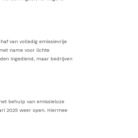
af van volledig emissievrije
 met name voor lichte
rden ingediend, maar bedrijven
met behulp van emissieloze
uari 2025 weer open. Hiermee