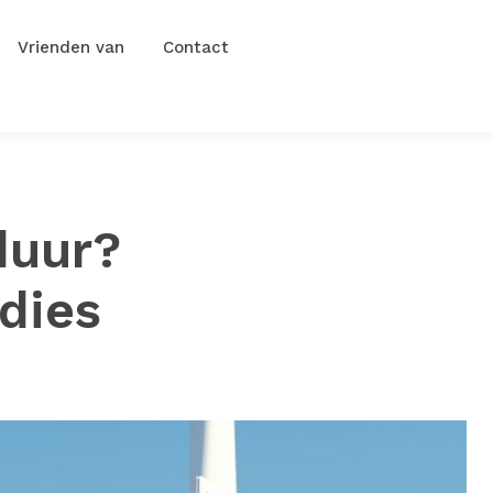
Vrienden van
Contact
duur?
idies