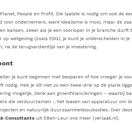
lanet, People en Profit. Die laatste is nodig om ook de eer
d voor ondernemers, want idealisme is mooi, maar de zaak
kansen, zeker als je een voorloper in je branche durft te 
or op wetgeving (zoals ESG), je kunt je onderscheiden in je
, na de terugverdientijd van je investering.
oont
neller je kunt beginnen met besparen of hoe vroeger je voo
t nodig. Heb je dit niet zo een-twee-drie op de plank liggen
ering mogelijk. Denk aan groenfinancieringen – waarbij 
ers die verduurzamen -, het leasen van apparatuur om de 
ecten en natuurlijk duurzaamheidssubsidies. Over deze l
ak Consultants
uit Etten-Leur ons meer (
verlaak.nl
).