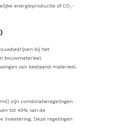
elijke energieproductie of CO₂-
)
ouwbedrijven bij het
an bouwmaterieel.
singen van bestaand materieel​.
amil) zijn combinatieregelingen
jven tot 45% van de
 de investering. Deze regelingen