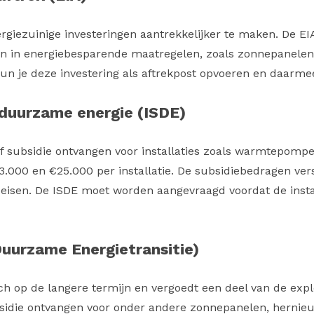
giezuinige investeringen aantrekkelijker te maken. De EIA
n in energiebesparende maatregelen, zoals zonnepanelen, i
un je deze investering als aftrekpost opvoeren en daarm
 duurzame energie (ISDE)
jf subsidie ontvangen voor installaties zoals warmtepom
.000 en €25.000 per installatie. De subsidiebedragen vers
eisen. De ISDE moet worden aangevraagd voordat de instal
Duurzame Energietransitie)
zich op de langere termijn en vergoedt een deel van de ex
ubsidie ontvangen voor onder andere zonnepanelen, hernie