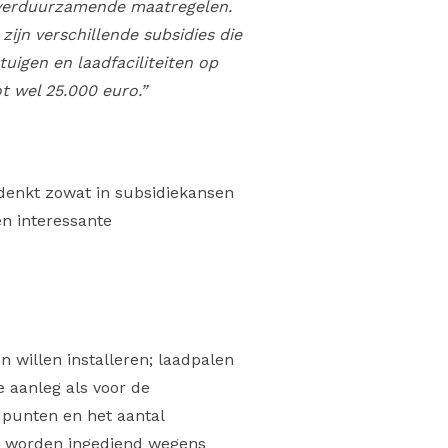
i verduurzamende maatregelen.
zijn verschillende subsidies die
uigen en laadfaciliteiten op
t wel 25.000 euro.”
 denkt zowat in subsidiekansen
en interessante
n willen installeren; laadpalen
 aanleg als voor de
dpunten en het aantal
ar worden ingediend wegens