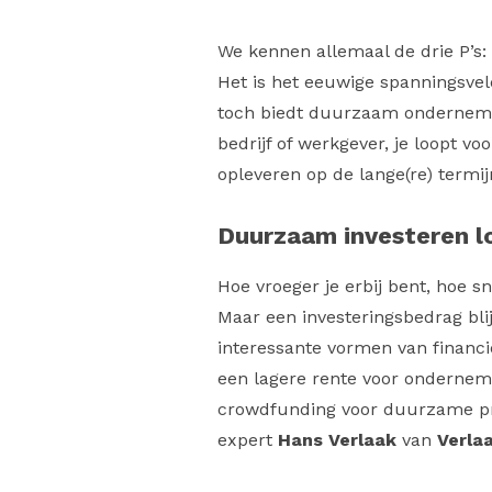
We kennen allemaal de drie P’s: P
Het is het eeuwige spanningsvel
toch biedt duurzaam ondernemen 
bedrijf of werkgever, je loopt vo
opleveren op de lange(re) termijn
Duurzaam investeren l
Hoe vroeger je erbij bent, hoe s
Maar een investeringsbedrag blijf
interessante vormen van financi
een lagere rente voor ondernem
crowdfunding voor duurzame proj
expert
Hans Verlaak
van
Verla