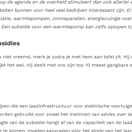
g op de agenda en de overheid stimuleert dan ook allerle
eiten kunnen voor heel veel bedrijven interessant zijn. Er 
solatie, warmtepompen, zonnepanelen, energiezuinige voert
. Een subsidie voor een warmtepomp kan zelfs oplopen to
bsidies
 niet vreemd, merk je zodra je met hem aan tafel zit. Hij
jkt het wel. Hij deelt met ons zijn top 10 meest gangbare 
ijven die een laadinfrastructuur voor elektrische voertuige
orden gebruikt voor zowel het inwinnen van advies over de
ogte van de subsidie hangt af van de capaciteit van de laa
g te komen, moeten aanvragen vóór het einde van het ja