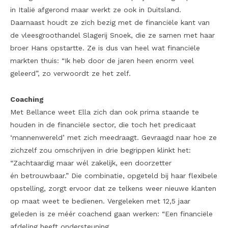
in Italië afgerond maar werkt ze ook in Duitsland.
Daarnaast houdt ze zich bezig met de financiële kant van
de vleesgroothandel Slagerij Snoek, die ze samen met haar
broer Hans opstartte. Ze is dus van heel wat financiële
markten thuis: “Ik heb door de jaren heen enorm veel
geleerd”, zo verwoordt ze het zelf.
Coaching
Met Bellance weet Ella zich dan ook prima staande te
houden in de financiële sector, die toch het predicaat
‘mannenwereld’ met zich meedraagt. Gevraagd naar hoe ze
zichzelf zou omschrijven in drie begrippen klinkt het:
“Zachtaardig maar wél zakelijk, een doorzetter
én betrouwbaar.” Die combinatie, opgeteld bij haar flexibele
opstelling, zorgt ervoor dat ze telkens weer nieuwe klanten
op maat weet te bedienen. Vergeleken met 12,5 jaar
geleden is ze méér coachend gaan werken: “Een financiële
afdeling heeft ondersteuning