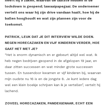
heeft hij 9 zaken, waarvan de laatste midden in de
lockdown is geopend; lawaaipapegaai. De ondernemer
vertelt ons waar hij zijn drive vandaan haalt, hoe hij de
ballen hooghoudt en wat zijn plannen zijn voor de
toekomst.
PATRICK, LEUK DAT JE DIT INTERVIEW WILDE DOEN.
NEGEN HORECAZAKEN EN VIJF KINDEREN VERDER, HOE
GAAT HET MET JE?
“Het is enorm dynamisch en er gebeurt altijd wel wat. Ik
heb negen bedrijven geopend in de afgelopen 19 jaar, en
daar zitten successen en wat minder grote successen
tussen. En tussendoor kwamen er vijf kinderen bij, waarvan
mijn oudste nu 16 is en de jongste 8. Je kunt iedere dag
wel een klein boekje schrijven kan ik je vertellen”, vertelt hij
lachend.
ZOVEEL HORECAZAKEN, PANDEIGENAAR, ECHT EEN