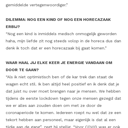
gemiddelde vertegenwoordiger.”
DILEMMA: NOG EEN KIND OF NOG EEN HORECAZAAK
ERBIJ?
“Nog een kind is inmiddels medisch onmogelijk geworden
haha, mijn liefde zit nog steeds volop in de horeca dus dan
denk ik toch dat er een horecazaak bij gaat komen.”
WAAR HAAL JIJ ELKE KEER JE ENERGIE VANDAAN OM
DOOR TE GAAN?
“Als ik niet optimistisch ben of de kar trek dan staat de
wagen echt stil. Ik ben altijd heel positief en ik denk dat je
dat juist nu over moet brengen naar je mensen. We hebben
tijdens de eerste lockdown tegen onze mensen gezegd dat
we er alles aan zouden doen om met ze door de
coronaperiode te komen. Iedereen roept nu wel dat ze een
tekort hebben aan personeel, maar eigenlijk is dat al een
tijdje aan de gang”, zegt hij stellig. “Voor COVID was er ook