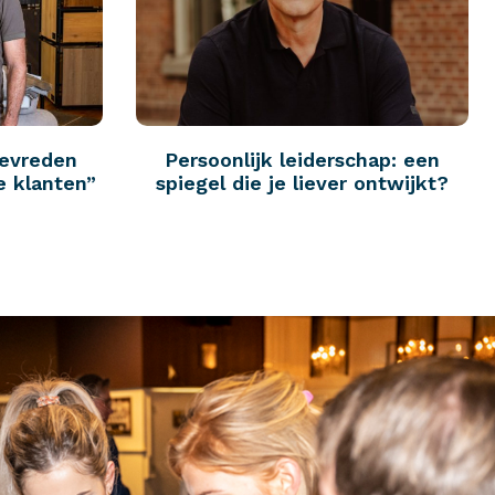
tevreden
Persoonlijk leiderschap: een
e klanten”
spiegel die je liever ontwijkt?