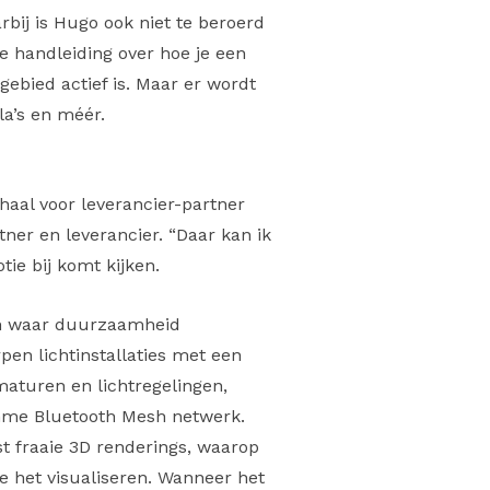
arbij is Hugo ook niet te beroerd
e handleiding over hoe je een
gebied actief is. Maar er wordt
la’s en méér.
rhaal voor leverancier-partner
ner en leverancier. “Daar kan ik
ie bij komt kijken.
“En waar duurzaamheid
pen lichtinstallaties met een
aturen en lichtregelingen,
imme Bluetooth Mesh netwerk.
t fraaie 3D renderings, waarop
je het visualiseren. Wanneer het