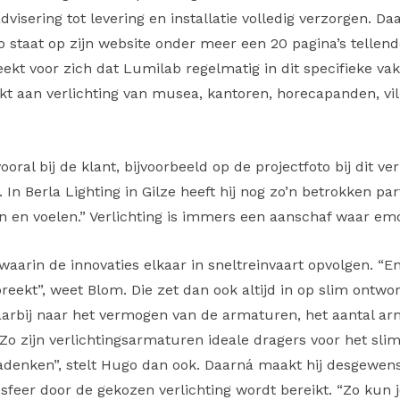
dvisering tot levering en installatie volledig verzorgen. Da
 staat op zijn website onder meer een 20 pagina’s tellend
eekt voor zich dat Lumilab regelmatig in dit specifieke vak
t aan verlichting van musea, kantoren, horecapanden, vil
ral bij de klant, bijvoorbeeld op de projectfoto bij dit ve
 Berla Lighting in Gilze heeft hij nog zo’n betrokken part
n en voelen.” Verlichting is immers een aanschaf waar emot
waarin de innovaties elkaar in sneltreinvaart opvolgen. 
ekt”, weet Blom. Die zet dan ook altijd in op slim ontwor
arbij naar het vermogen van de armaturen, het aantal arm
Zo zijn verlichtingsarmaturen ideale dragers voor het sl
adenken”, stelt Hugo dan ook. Daarná maakt hij desgewens
sfeer door de gekozen verlichting wordt bereikt. “Zo kun 