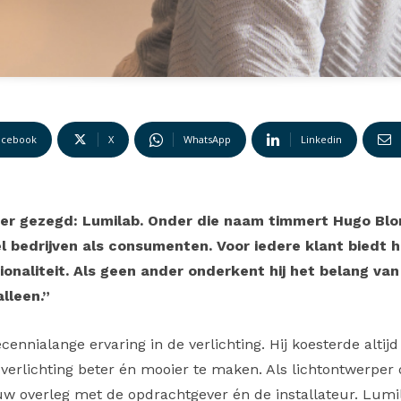
acebook
X
WhatsApp
Linkedin
eter gezegd: Lumilab. Onder die naam timmert Hugo Blo
 bedrijven als consumenten. Voor iedere klant biedt h
onaliteit. Als geen ander onderkent hij het belang van
alleen.”
nnialange ervaring in de verlichting. Hij koesterde altijd
 verlichting beter én mooier te maken. Als lichtontwerper d
 nauw overleg met de opdrachtgever én de installateur. Lu