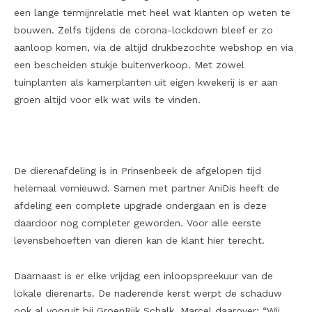
een lange termijnrelatie met heel wat klanten op weten te
bouwen. Zelfs tijdens de corona-lockdown bleef er zo
aanloop komen, via de altijd drukbezochte webshop en via
een bescheiden stukje buitenverkoop. Met zowel
tuinplanten als kamerplanten uit eigen kwekerij is er aan
groen altijd voor elk wat wils te vinden.
De dierenafdeling is in Prinsenbeek de afgelopen tijd
helemaal vernieuwd. Samen met partner AniDis heeft de
afdeling een complete upgrade ondergaan en is deze
daardoor nog completer geworden. Voor alle eerste
levensbehoeften van dieren kan de klant hier terecht.
Daarnaast is er elke vrijdag een inloopspreekuur van de
lokale dierenarts. De naderende kerst werpt de schaduw
ook al vooruit bij GroenRijk Schalk. Marcel daarover: “Wij