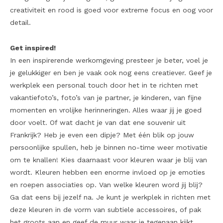
creativiteit en rood is goed voor extreme focus en oog voor
detail.
Get inspired!
In een inspirerende werkomgeving presteer je beter, voel je
je gelukkiger en ben je vaak ook nog eens creatiever. Geef je
werkplek een personal touch door het in te richten met
vakantiefoto’s, foto’s van je partner, je kinderen, van fijne
momenten en vrolijke herinneringen. Alles waar jij je goed
door voelt. Of wat dacht je van dat ene souvenir uit
Frankrijk? Heb je even een dipje? Met één blik op jouw
persoonlijke spullen, heb je binnen no-time weer motivatie
om te knallen! Kies daarnaast voor kleuren waar je blij van
wordt. Kleuren hebben een enorme invloed op je emoties
en roepen associaties op. Van welke kleuren word jij blij?
Ga dat eens bij jezelf na. Je kunt je werkplek in richten met
deze kleuren in de vorm van subtiele accessoires, of pak
het groots aan en geef de muur waar je tegenaan kijkt.