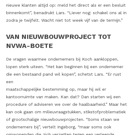
nieuwe klanten altijd op: meld het direct als er een besluit
binnenkomt”, benadrukt Lars. “Liever nog: schakel ons al in
zodra je twijfelt. Wacht niet tot week vijf van de termijn.”
VAN NIEUWBOUWPROJECT TOT
NVWA-BOETE
De vragen waarmee ondernemers bij Koch aankloppen,
lopen sterk uiteen. “Het kan beginnen bij een ondernemer
die een bestaand pand wil kopen”, schetst Lars. “Er rust
een
maatschappelijke bestemming op, maar hij wil er
kantoorruimte van maken. Kan dat? Dan starten wij een
procedure of adviseren we over de haalbaarheid.” Maar het
kan ook gaan om milieuvraagstukken, stikstofproblematiek
of grootschalige nieuwbouwprojecten. “Soms staan we
ondernemers bij”, vertelt Ingeborg, “maar soms ook
omwonenden die zich verzetten tegen een verleende