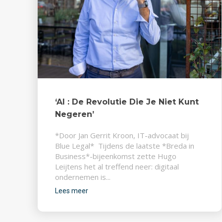
‘AI : De Revolutie Die Je Niet Kunt
Negeren’
*Door Jan Gerrit Kroon, IT-advocaat bij
Blue Legal* Tijdens de laatste *Breda in
Business*-bijeenkomst zette Hugo
Leijtens het al treffend neer: digitaal
ondernemen is...
Lees meer