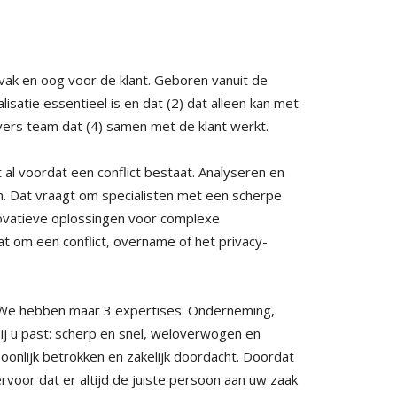
 vak en oog voor de klant. Geboren vanuit de
isatie essentieel is en dat (2) dat alleen kan met
ivers team dat (4) samen met de klant werkt.
al voordat een conflict bestaat. Analyseren en
en. Dat vraagt om specialisten met een scherpe
nnovatieve oplossingen voor complexe
aat om een conflict, overname of het privacy-
 We hebben maar 3 expertises: Onderneming,
e bij u past: scherp en snel, weloverwogen en
soonlijk betrokken en zakelijk doordacht. Doordat
ervoor dat er altijd de juiste persoon aan uw zaak