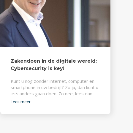
Zakendoen in de digitale wereld:
Cybersecurity is key!
Kunt u nog zonder internet, computer en
smartphone in uw bedrijf? Zo ja, dan kunt u
iets anders gaan doen. Zo nee, lees dan...
Lees meer