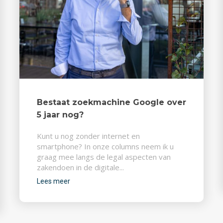
Bestaat zoekmachine Google over
5 jaar nog?
Kunt u nog zonder internet en
smartphone? In onze columns neem ik u
graag mee langs de legal aspecten van
zakendoen in de digitale...
Lees meer