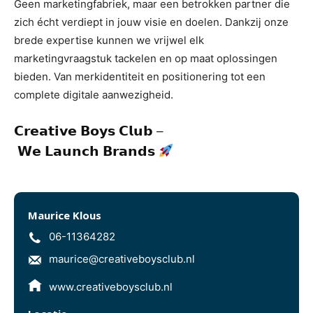
Geen marketingfabriek, maar een betrokken partner die
zich écht verdiept in jouw visie en doelen. Dankzij onze
brede expertise kunnen we vrijwel elk
marketingvraagstuk tackelen en op maat oplossingen
bieden. Van merkidentiteit en positionering tot een
complete digitale aanwezigheid.
𝗖𝗿𝗲𝗮𝘁𝗶𝘃𝗲 𝗕𝗼𝘆𝘀 𝗖𝗹𝘂𝗯 –
𝗪𝗲 𝗟𝗮𝘂𝗻𝗰𝗵 𝗕𝗿𝗮𝗻𝗱𝘀
Maurice Klous
06-11364282
maurice@creativeboysclub.nl
www.creativeboysclub.nl