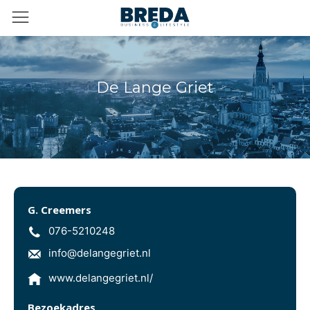
De Lange Griet
G. Creemers
076-5210248
info@delangegriet.nl
www.delangegriet.nl/
Bezoekadres