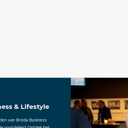
ess & Lifestyle
nden van Breda Business
lle voordelen? Ontdek het