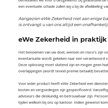
bemiddelen we voor u desgewenst bij geadviseerde e
een eventuele schade zullen wij u bij de afwikkeling v
​Aangezien eWe Zekerheid niet aan enige ba
is ontvangt u van ons altijd een onafhankeli
eWe Zekerheid in praktij
Het benoemen van uw doel, wensen en risico’s zijn v
inventarisatie wordt gekeken naar een verantwoord v
Deze oplossing moet sluitend zijn en mogen geen hiat
overlappingen (wordt teveel premie betaald) bevatte
Voor ieder product heeft eWe Zekerheid een diensten
kosten en vergoedingen zijn gespecificeerd. Vanzelfs
adviseurs die deskundig en betrouwbaar zijn. Persoonli
tijden welkom bij ons op kantoor. Indien gewenst komen