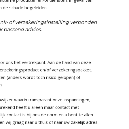
xterne producten en/of diensten. In geval van
an de schade begeleiden.
nk- of verzekeringsinstelling verbonden
jk passend advies.
k
oor ons het vertrekpunt. Aan de hand van deze
erzekeringsproduct en/of verzekeringspakket.
en (anders wordt toch risico gelopen) of
n.
wijzer waarin transparant onze inspanningen,
prekend heeft u alleen maar contact met
jk contact is bij ons de norm en u bent te allen
 wij graag naar u thuis of naar uw zakelijk adres.