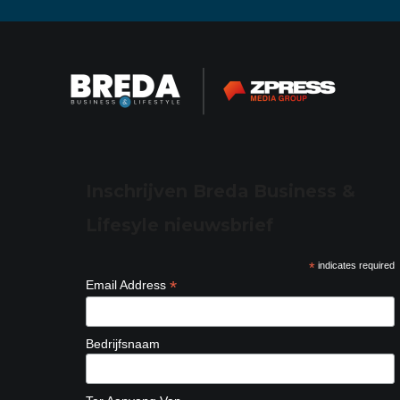
Inschrijven Breda Business &
Lifesyle nieuwsbrief
*
indicates required
*
Email Address
Bedrijfsnaam