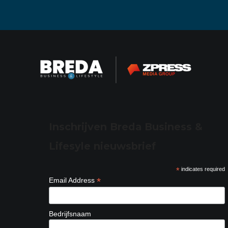
Inschrijven Breda Business &
Lifesyle nieuwsbrief
*
indicates required
*
Email Address
Bedrijfsnaam