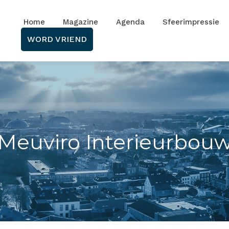
Home
Magazine
Agenda
Sfeerimpressie
WORD VRIEND
Meuviro Interieurbou