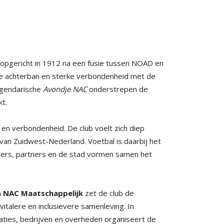
, opgericht in 1912 na een fusie tussen NOAD en
we achterban en sterke verbondenheid met de
egendarische
Avondje NAC
onderstrepen de
kt.
d en verbondenheid. De club voelt zich diep
 van Zuidwest-Nederland. Voetbal is daarbij het
ters, partners en de stad vormen samen het
a
NAC Maatschappelijk
zet de club de
italere en inclusievere samenleving. In
ties, bedrijven en overheden organiseert de