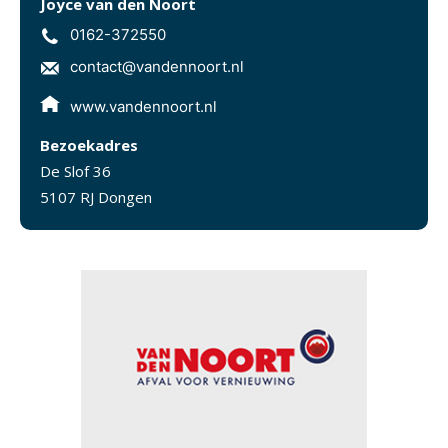
Joyce van den Noort
0162-372550
contact@vandennoort.nl
www.vandennoort.nl
Bezoekadres
De Slof 36
5107 RJ Dongen