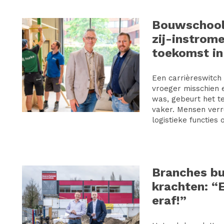
Bouwschool
zij-instrom
toekomst i
Een carrièreswitch
vroeger misschien 
was, gebeurt het t
vaker. Mensen verr
logistieke functies of
Branches b
krachten: “
eraf!”