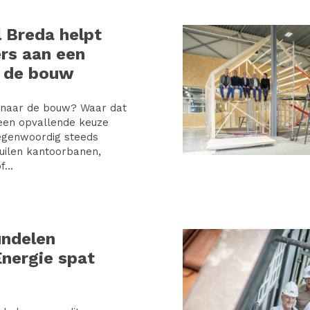
 Breda helpt
ers aan een
n de bouw
 naar de bouw? Waar dat
een opvallende keuze
egenwoordig steeds
uilen kantoorbanen,
...
undelen
Energie spat