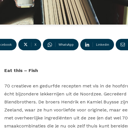
acebook
X
WhatsApp
Linkedin
Eat this – Fis
h
70 creatieve en gedurfde recepten met vis in de hoofdro
écht bijzondere lekkernijen uit de Noordzee. Gecreëe
Blendbrothers. De broers Hendrik en Kamiel Buysse zij
Zeeland, waar ze hun voorliefde voor originele, maar e
met overheerlijke ingrediënten uit de zee (en dat wel 70
smaakcombinaties die je nu ook zelf thuis kunt bereiden