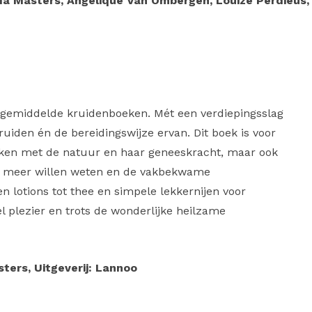
lda Masters, Angelique Van Ombergen, Louize Perdieus, 
 gemiddelde kruidenboeken. Mét een verdiepingsslag
uiden én de bereidingswijze ervan. Dit boek is voor
ken met de natuur en haar geneeskracht, maar ook
g meer willen weten en de vakbekwame
n lotions tot thee en simpele lekkernijen voor
l plezier en trots de wonderlijke heilzame
sters, Uitgeverij: Lannoo