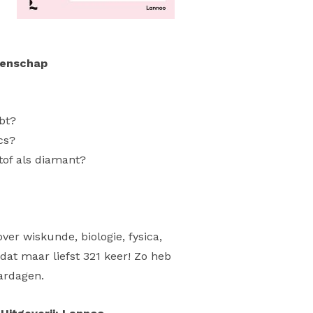
tenschap
bt?
cs?
tof als diamant?
er wiskunde, biologie, fysica,
dat maar liefst 321 keer! Zo heb
aardagen.