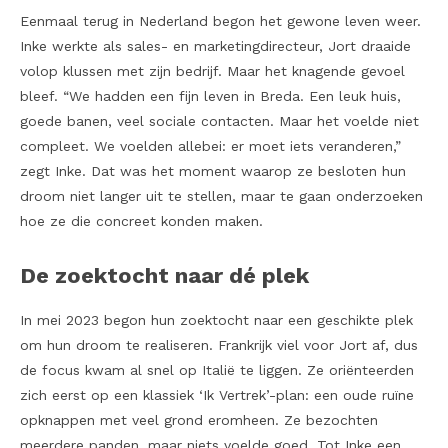
Eenmaal terug in Nederland begon het gewone leven weer.
Inke werkte als sales- en marketingdirecteur, Jort draaide
volop klussen met zijn bedrijf. Maar het knagende gevoel
bleef. “We hadden een fijn leven in Breda. Een leuk huis,
goede banen, veel sociale contacten. Maar het voelde niet
compleet. We voelden allebei: er moet iets veranderen,”
zegt Inke. Dat was het moment waarop ze besloten hun
droom niet langer uit te stellen, maar te gaan onderzoeken
hoe ze die concreet konden maken.
De zoektocht naar dé plek
In mei 2023 begon hun zoektocht naar een geschikte plek
om hun droom te realiseren. Frankrijk viel voor Jort af, dus
de focus kwam al snel op Italië te liggen. Ze oriënteerden
zich eerst op een klassiek ‘Ik Vertrek’-plan: een oude ruïne
opknappen met veel grond eromheen. Ze bezochten
meerdere panden, maar niets voelde goed. Tot Inke een