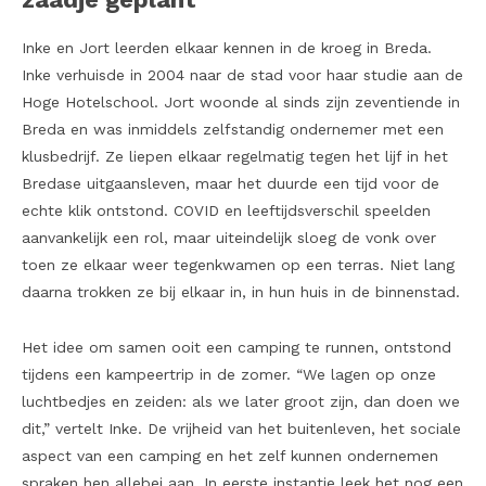
Inke en Jort leerden elkaar kennen in de kroeg in Breda.
Inke verhuisde in 2004 naar de stad voor haar studie aan de
Hoge Hotelschool. Jort woonde al sinds zijn zeventiende in
Breda en was inmiddels zelfstandig ondernemer met een
klusbedrijf. Ze liepen elkaar regelmatig tegen het lijf in het
Bredase uitgaansleven, maar het duurde een tijd voor de
echte klik ontstond. COVID en leeftijdsverschil speelden
aanvankelijk een rol, maar uiteindelijk sloeg de vonk over
toen ze elkaar weer tegenkwamen op een terras. Niet lang
daarna trokken ze bij elkaar in, in hun huis in de binnenstad.
Het idee om samen ooit een camping te runnen, ontstond
tijdens een kampeertrip in de zomer. “We lagen op onze
luchtbedjes en zeiden: als we later groot zijn, dan doen we
dit,” vertelt Inke. De vrijheid van het buitenleven, het sociale
aspect van een camping en het zelf kunnen ondernemen
spraken hen allebei aan. In eerste instantie leek het nog een