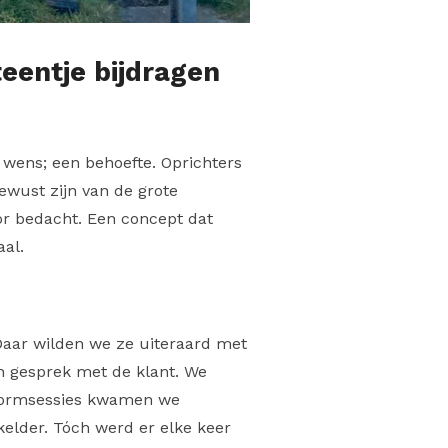
eentje bijdragen
n wens; een behoefte. Oprichters
bewust zijn van de grote
or bedacht. Een concept dat
aal.
 Daar wilden we ze uiteraard met
in gesprek met de klant. We
nstormsessies kwamen we
kelder. Tóch werd er elke keer