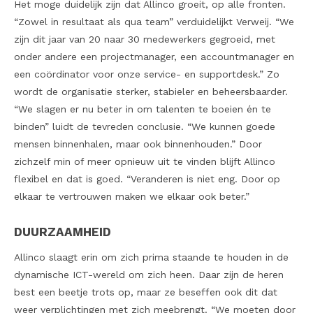
Het moge duidelijk zijn dat Allinco groeit, op alle fronten.
“Zowel in resultaat als qua team” verduidelijkt Verweij. “We
zijn dit jaar van 20 naar 30 medewerkers gegroeid, met
onder andere een projectmanager, een accountmanager en
een coördinator voor onze service- en supportdesk.” Zo
wordt de organisatie sterker, stabieler en beheersbaarder.
“We slagen er nu beter in om talenten te boeien én te
binden” luidt de tevreden conclusie. “We kunnen goede
mensen binnenhalen, maar ook binnenhouden.” Door
zichzelf min of meer opnieuw uit te vinden blijft Allinco
flexibel en dat is goed. “Veranderen is niet eng. Door op
elkaar te vertrouwen maken we elkaar ook beter.”
DUURZAAMHEID
Allinco slaagt erin om zich prima staande te houden in de
dynamische ICT-wereld om zich heen. Daar zijn de heren
best een beetje trots op, maar ze beseffen ook dit dat
weer verplichtingen met zich meebrengt. “We moeten door