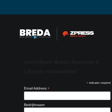
Inschrijven Breda Business &
Lifesyle nieuwsbrief
*
indicates required
*
Email Address
Bedrijfsnaam