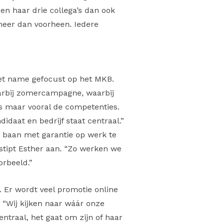
n haar drie collega’s dan ook
meer dan voorheen. Iedere
 met name gefocust op het MKB.
waarbij zomercampagne, waarbij
es maar vooral de competenties.
daat en bedrijf staat centraal.”
e baan met garantie op werk te
stipt Esther aan. “Zo werken we
orbeeld.”
 Er wordt veel promotie online
“Wij kijken naar wáár onze
entraal, het gaat om zijn of haar