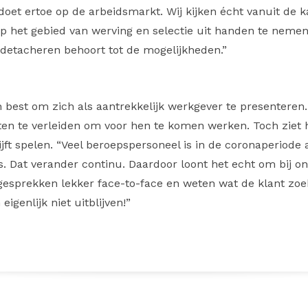
oet ertoe op de arbeidsmarkt. Wij kijken écht vanuit de k
 op het gebied van werving en selectie uit handen te nem
 detacheren behoort tot de mogelijkheden.”
 best om zich als aantrekkelijk werkgever te presenteren
n te verleiden om voor hen te komen werken. Toch ziet h
blijft spelen. “Veel beroepspersoneel is in de coronaperiod
. Dat verander continu. Daardoor loont het echt om bij on
gesprekken lekker face-to-face en weten wat de klant zoek
igenlijk niet uitblijven!”