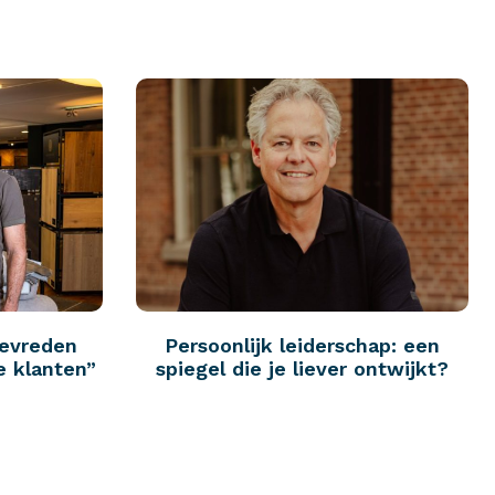
tevreden
Persoonlijk leiderschap: een
e klanten”
spiegel die je liever ontwijkt?