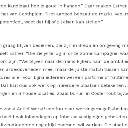
de kandidaat heb je goud in handen.” Daar maken Esther e
n het Van Coothplein. “Het aanbod bepaalt de markt, veel 
tentieel, weet dat hij of zij eisen kan stellen.”
ten graag blijven bedienen. Die zijn in Breda en omgeving
 beseft Esther. “Die zie je terug in onze zomercampagne, 
kom zijn. “We blijven naar de mens kijken, naar de ambiti
 en arbeidsverleden mee, maar de juiste match tussen kandi
res is er voor bijna iedereen wel een parttime of fulltim
l. Dat kan dus ook werk op meerdere plaatsen betekenen”, 
en en inhouse locaties, zoals Döhler in Oosterhout bijvo
n zoekt Actief Werkt! continu naar wervingsmogelijkheden.
rbeeld ook inloopdagen op inhouse vestigingen gehouden. 
uitzendkrachten nog altijd noemen, wil werken. Die staat c