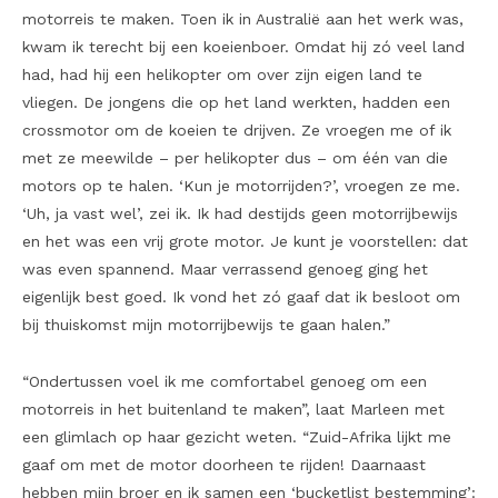
motorreis te maken. Toen ik in Australië aan het werk was,
kwam ik terecht bij een koeienboer. Omdat hij zó veel land
had, had hij een helikopter om over zijn eigen land te
vliegen. De jongens die op het land werkten, hadden een
crossmotor om de koeien te drijven. Ze vroegen me of ik
met ze meewilde – per helikopter dus – om één van die
motors op te halen. ‘Kun je motorrijden?’, vroegen ze me.
‘Uh, ja vast wel’, zei ik. Ik had destijds geen motorrijbewijs
en het was een vrij grote motor. Je kunt je voorstellen: dat
was even spannend. Maar verrassend genoeg ging het
eigenlijk best goed. Ik vond het zó gaaf dat ik besloot om
bij thuiskomst mijn motorrijbewijs te gaan halen.”
“Ondertussen voel ik me comfortabel genoeg om een
motorreis in het buitenland te maken”, laat Marleen met
een glimlach op haar gezicht weten. “Zuid-Afrika lijkt me
gaaf om met de motor doorheen te rijden! Daarnaast
hebben mijn broer en ik samen een ‘bucketlist bestemming’: