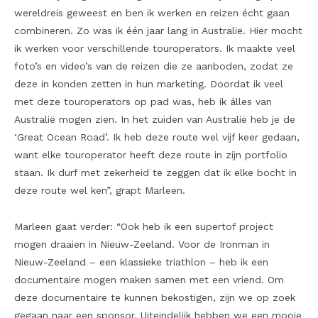
wereldreis geweest en ben ik werken en reizen écht gaan
combineren. Zo was ik één jaar lang in Australië. Hier mocht
ik werken voor verschillende touroperators. Ik maakte veel
foto’s en video’s van de reizen die ze aanboden, zodat ze
deze in konden zetten in hun marketing. Doordat ik veel
met deze touroperators op pad was, heb ik álles van
Australië mogen zien. In het zuiden van Australië heb je de
‘Great Ocean Road’. Ik heb deze route wel vijf keer gedaan,
want elke touroperator heeft deze route in zijn portfolio
staan. Ik durf met zekerheid te zeggen dat ik elke bocht in
deze route wel ken”, grapt Marleen.
Marleen gaat verder: “Ook heb ik een supertof project
mogen draaien in Nieuw-Zeeland. Voor de Ironman in
Nieuw-Zeeland – een klassieke triathlon – heb ik een
documentaire mogen maken samen met een vriend. Om
deze documentaire te kunnen bekostigen, zijn we op zoek
gegaan naar een sponsor. Uiteindelijk hebben we een mooie