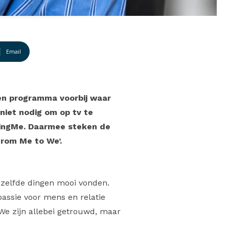
Email
een programma voorbij waar
 niet nodig om op tv te
hingMe. Daarmee steken de
From Me to We’.
dezelfde dingen mooi vonden.
assie voor mens en relatie
We zijn allebei getrouwd, maar