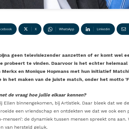
acebook
X
WhatsApp
Linkedin
 bijna geen televisiezender aanzetten of er komt wel 
de probeert te vinden. Daarvoor is het echter helemaal
len Merkx en Monique Hopmans met hun initiatief Matc
 in het maken van de juiste match, onder het motto ‘
t de vraag hoe jullie elkaar kennen?
bij Ellen binnengekomen, bij Artistiek. Daar bleek dat we 
groeide een vriendschap en ontdekten we dat we ook een p
en-mensen’: de dynamiek tussen mensen spreekt ons aan. 
en van hersteld geluk.