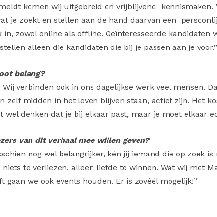
anmeldt komen wij uitgebreid en vrijblijvend kennismaken
n wat je zoekt en stellen aan de hand daarvan een persoonl
in, zowel online als offline. Geïnteresseerde kandidate
ellen alleen die kandidaten die bij je passen aan je voor.”
root belang?
. Wij verbinden ook in ons dagelijkse werk veel mensen. 
n zelf midden in het leven blijven staan, actief zijn. Het k
unt wel denken dat je bij elkaar past, maar je moet elkaar 
lezers van dit verhaal mee willen geven?
isschien nog wel belangrijker, kén jij iemand die op zoek 
 niets te verliezen, alleen liefde te winnen. Wat wij met 
eft gaan we ook events houden. Er is zovéél mogelijk!”