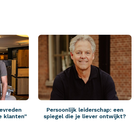
tevreden
Persoonlijk leiderschap: een
e klanten”
spiegel die je liever ontwijkt?