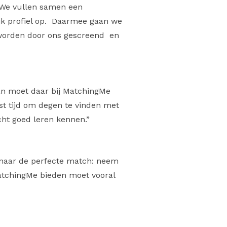
. We vullen samen een
ijk profiel op. Daarmee gaan we
n worden door ons gescreend en
Dan moet daar bij MatchingMe
ost tijd om degen te vinden met
echt goed leren kennen.”
is naar de perfecte match: neem
MatchingMe bieden moet vooral