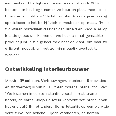
een bestaand bedrijf over te nemen dat al sinds 1928
bestond. In het begin namen ze hout en plaat mee op de
brommer en bakfiets.” Vertelt wouter. Al in de jaren zestig
specialiseerde het bedrijf zich in meubelen op maat. “In die
tijd waren materialen duurder dan arbeid en werd alles op
locatie gebouwd. Nu nemen we het op maat gemaakte
product juist in zijn geheel mee naar de klant, om daar zo
efficiënt mogelijk en met zo min mogelijk overlast te
werken.”
Ontwikkeling interieurbouwer
Meuviro (
Meu
belen,
V
erbouwingen,
I
nterieurs,
R
enovaties
en
O
ntwerpen) is van huis uit een ‘horeca interieurbouwer’.
“We kwamen in eerste instantie vooral in restaurants,
hotels, en cafés. Joop Couvreur verkocht het interieur van
het ene café IN het andere. Soms letterlijk op een bierviltje
vertelt Wouter lachend. Tijden veranderen, de horeca