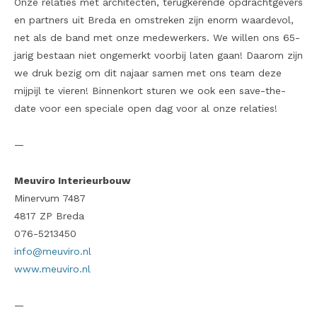
Onze relaties met architecten, terugkerende opdrachtgevers
en partners uit Breda en omstreken zijn enorm waardevol,
net als de band met onze medewerkers. We willen ons 65-
jarig bestaan niet ongemerkt voorbij laten gaan! Daarom zijn
we druk bezig om dit najaar samen met ons team deze
mijpijl te vieren! Binnenkort sturen we ook een save-the-
date voor een speciale open dag voor al onze relaties!
—
Meuviro Interieurbouw
Minervum 7487
4817 ZP Breda
076-5213450
info@meuviro.nl
www.meuviro.nl
—