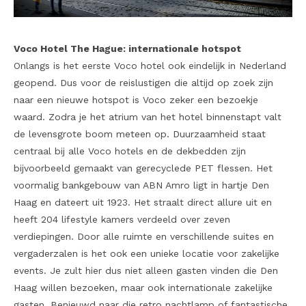
Voco Hotel The Hague: internationale hotspot
Onlangs is
het eerste Voco hotel ook eindelijk in Nederland
geopend. Dus voor de reislustigen die altijd op zoek zijn
naar een nieuwe hotspot is Voco zeker een bezoekje
waard. Zodra je het atrium van het hotel binnenstapt valt
de levensgrote boom meteen op. Duurzaamheid staat
centraal bij alle Voco hotels en de dekbedden zijn
bijvoorbeeld gemaakt van gerecyclede PET flessen. Het
voormalig bankgebouw van ABN Amro ligt in hartje Den
Haag en dateert uit 1923. Het straalt direct allure uit en
heeft 204 lifestyle kamers verdeeld over zeven
verdiepingen. Door alle ruimte en verschillende suites en
vergaderzalen is het ook een unieke locatie voor zakelijke
events.
J
e zult hier dus niet alleen gasten vinden die Den
Haag willen bezoeken, maar ook internationale zakelijke
gasten. Benieuwd naar die retro nachtlamp of fantastische