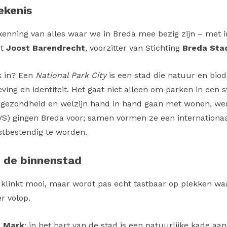
ekenis
kenning van alles waar we in Breda mee bezig zijn – met
gt
Joost Barendrecht
, voorzitter van Stichting
Breda Stad
jk in? Een
National Park City
is een stad die natuur en biodi
ving en identiteit. Het gaat niet alleen om parken in een 
r, gezondheid en welzijn hand in hand gaan met wonen, 
VS) gingen Breda voor; samen vormen ze een internationa
tbestendig te worden.
n de binnenstad
y klinkt mooi, maar wordt pas echt tastbaar op plekken wa
r volop.
e Mark
: in het hart van de stad is een natuurlijke kade aan