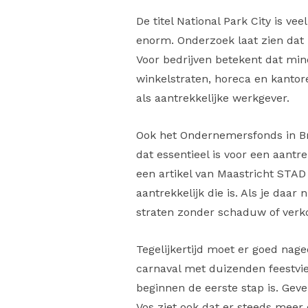
De titel National Park City is v
enorm. Onderzoek laat zien dat
Voor bedrijven betekent dat min
winkelstraten, horeca en kantore
als aantrekkelijke werkgever.
Ook het Ondernemersfonds in B
dat essentieel is voor een aantr
een artikel van Maastricht STAD
aantrekkelijk die is. Als je daar
straten zonder schaduw of verko
Tegelijkertijd moet er goed nag
carnaval met duizenden feestvier
beginnen de eerste stap is. Geve
Vos ziet ook dat er steeds meer