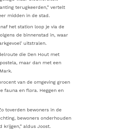
anting terugkeerden,” vertelt
er midden in de stad.
af het station loop je via de
olgens de binnenstad in, waar
kgevoel’ uitstralen.
ndelroute die Den Hout met
mpostela, maar dan met een
 Mark.
 procent van de omgeving groen
re fauna en flora. Heggen en
Zo toverden bewoners in de
ichting, bewoners onderhouden
 krijgen,” aldus Joost.