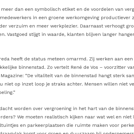
eel meer dan een symbolisch etiket en de voordelen van ve
 medewerkers in een groene werkomgeving productiever zi
der verzuim en meer werkplezier. Daarnaast verhoogt gro
n. Vastgoed stijgt in waarde, klanten blijven langer hangen
reda heeft de status meteen omarmd. Zij werken aan een
ekkelijke binnenstad. Zo vertelt René de Vos – voorzitter 
 Magazine: “De vitaliteit van de binnenstad hangt sterk 
 nu niet op inzet loop je straks achter. Mensen willen niet v
eling.”
edacht worden over vergroening in het hart van de binnens
ders? We moeten realistisch kijken naar wat wel en niet kan
ltuintjes en parkeerplaatsen die ruimte maken voor perken
 draagvlak komt voor groen en duurzaam bij ondernemers: 