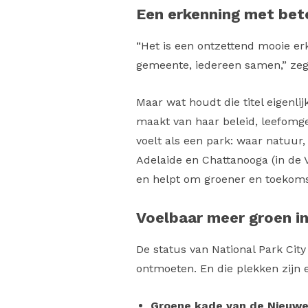
Een erkenning met bet
“Het is een ontzettend mooie er
gemeente, iedereen samen,” ze
Maar wat houdt die titel eigenli
maakt van haar beleid, leefomge
voelt als een park: waar natuu
Adelaide en Chattanooga (in de 
en helpt om groener en toekoms
Voelbaar meer groen i
De status van National Park Cit
ontmoeten. En die plekken zijn e
Groene kade van de Nieuw