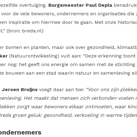
ezelfde overtuiging.
Burgemeester Paul Depla
benadrukte
ng voor de vele bewoners, ondernemers en organisaties die 
d een inspiratie om hiermee door te gaan. Met onze histori
.” (bron: breda.nl)
over bomen en planten, maar ook over gezondheid, klimaa
ker
(Natuurontwikkeling) vult aan: “Deze erkenning toont
er nog: het geeft ons energie om samen met de stichting 
e bouwen aan een stad waarin natuur en samenleving elka
Jeroen Bruijns
voegt daar aan toe:
“Voor ons zijn plek
menleving. Het maakt dat mensen zich verbonden voelen m
lekken zorgt waar bewoners elkaar ontmoeten, waar kinder
eda groen geluk: gezondheid, verkoeling in warme tijden
 ondernemers