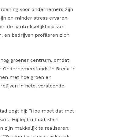
rgroening voor ondernemers zijn
jn en minder stress ervaren.
en de aantrekkelijkheid van
, en bedrijven profileren zich
 nog groener centrum, omdat
van Ondernemersfonds in Breda in
samen met hoe groen en
erblijven in hete, versteende
tad zegt hij: ”Hoe moet dat met
.” Hij legt uit dat klein
 zijn makkelijk te realiseren.
“Ze zien het steeds vaker als