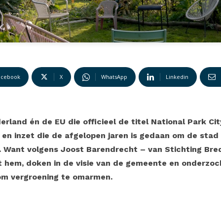
acebook
X
WhatsApp
Linkedin
erland én de EU die officieel de titel National Park C
g en inzet die de afgelopen jaren is gedaan om de sta
 Want volgens Joost Barendrecht – van Stichting Breda
t hem, doken in de visie van de gemeente en onderzoc
m vergroening te omarmen.