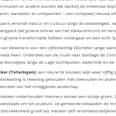
eermuizen en andere soorten die dankzij de inheemse bepl
varen, wandelen en ontspannen – een compleet nieuwe sfe
lpark verbindt natuur en cultuur langs de stadssingels. Van
bergpark (de groene entree van het stadscentrum) en verv
en groene transformatie hebben ondergaan en een echt ‘par
ief van bewoners voor een vijfentwintig kilometer lange wa
 Breda heen. Onderdeel van de route naar Santiago de Co
ne doorkijkjes langs de Lage Vuchtpolder, waterlinie en de
ker (Teteringen)
: een nieuw te bouwen wijk waar vijftig
 ontwikkeling is rekening gehouden met steenuilen en ande
derdeel van het omliggende landschap.
plekken onderhouden inwoners samen een stukje groen. 
elplaats om tot pluktuin. De gemeente betaalden de inr
 betrokkenheid groeit als mensen zelf verantwoordelijkheid