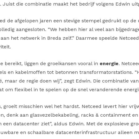
. Juist die combinatie maakt het bedrijf volgens Edwin u
ed de afgelopen jaren een stevige stempel gedrukt op de 
olledig aangesloten. “We hebben hier al veel aan bijgedrage
s aan het netwerk in Breda zelf.” Daarmee speelde Netceed 
teit.
e bereikt, liggen de groeikansen vooral in
energie
. Netcee
els en kabelmoffen tot betonnen transformatorstations.
ë, maar de regie doen wij”, zegt Edwin. Die combinatie va
aat om flexibel in te spelen op de snel veranderende energ
s
, groeit misschien wel het hardst. Netceed levert hier vrij
en, denk aan glasvezelbekabeling, racks & containment en
 in een datacenter ziet”, aldus Edwin. Met de explosieve gr
ouwbare en schaalbare datacenterinfrastructuur alleen m