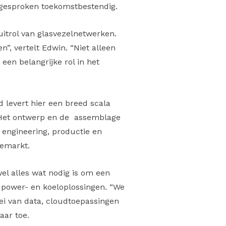
itgesproken toekomstbestendig.
uitrol van glasvezelnetwerken.
n”, vertelt Edwin. “Niet alleen
een belangrijke rol in het
d levert hier een breed scala
 “Het ontwerp en de assemblage
n engineering, productie en
iemarkt.
wel alles wat nodig is om een
 power- en koeloplossingen. “We
oei van data, cloudtoepassingen
aar toe.