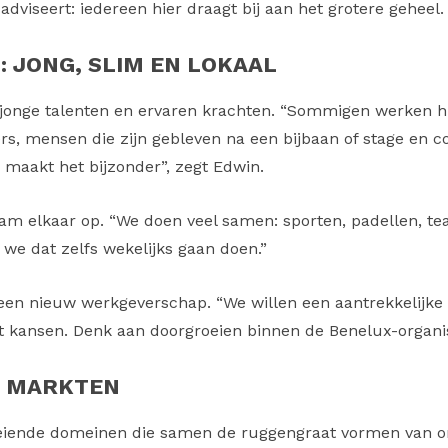
dviseert: iedereen hier draagt bij aan het grotere geheel. E
: JONG, SLIM EN LOKAAL
jonge talenten en ervaren krachten. “Sommigen werken hier
s, mensen die zijn gebleven na een bijbaan of stage en co
 maakt het bijzonder”, zegt Edwin.
eam elkaar op. “We doen veel samen: sporten, padellen, t
 we dat zelfs wekelijks gaan doen.”
en nieuw werkgeverschap. “We willen een aantrekkelijke w
 kansen. Denk aan doorgroeien binnen de Benelux-organisat
IE MARKTEN
groeiende domeinen die samen de ruggengraat vormen van