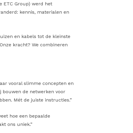
le ETC Group) werd het
eranderd: kennis, materialen en
uizen en kabels tot de kleinste
. Onze kracht? We combineren
 maar vooral slimme concepten en
zij bouwen de netwerken voor
bben. Mét de juiste instructies.”
 weet hoe een bepaalde
kt ons uniek.”