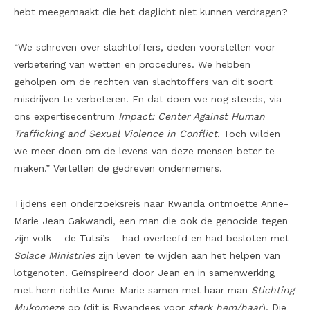
hebt meegemaakt die het daglicht niet kunnen verdragen?
“We schreven over slachtoffers, deden voorstellen voor
verbetering van wetten en procedures. We hebben
geholpen om de rechten van slachtoffers van dit soort
misdrijven te verbeteren. En dat doen we nog steeds, via
ons expertisecentrum
Impact: Center Against Human
Trafficking and Sexual Violence in Conflict
. Toch wilden
we meer doen om de levens van deze mensen beter te
maken.” Vertellen de gedreven ondernemers.
Tijdens een onderzoeksreis naar Rwanda ontmoette Anne-
Marie Jean Gakwandi, een man die ook de genocide tegen
zijn volk – de Tutsi’s – had overleefd en had besloten met
Solace Ministries
zijn leven te wijden aan het helpen van
lotgenoten. Geïnspireerd door Jean en in samenwerking
met hem richtte Anne-Marie samen met haar man
Stichting
Mukomeze
op (dit is Rwandees voor
sterk hem/haar
). Die