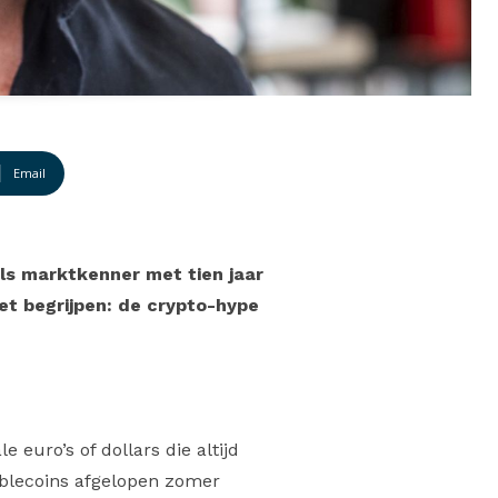
Email
Als marktkenner met tien jaar
iet begrijpen: de crypto-hype
e euro’s of dollars die altijd
blecoins afgelopen zomer