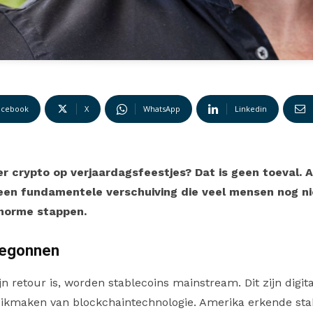
acebook
X
WhatsApp
Linkedin
r crypto op verjaardagsfeestjes? Dat is geen toeval. 
k een fundamentele verschuiving die veel mensen nog n
enorme stappen.
egonnen
jn retour is, worden stablecoins mainstream. Dit zijn digital
kmaken van blockchaintechnologie. Amerika erkende sta