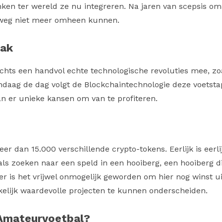
anken ter wereld ze nu integreren. Na jaren van scepsis o
lweg niet meer omheen kunnen.
aak
chts een handvol echte technologische revoluties mee, zo
Vandaag de dag volgt de Blockchaintechnologie deze voetst
an er unieke kansen om van te profiteren.
 dan 15.000 verschillende crypto-tokens. Eerlijk is eerli
als zoeken naar een speld in een hooiberg, een hooiberg di
r is het vrijwel onmogelijk geworden om hier nog winst uit
elijk waardevolle projecten te kunnen onderscheiden.
Amateurvoetbal?