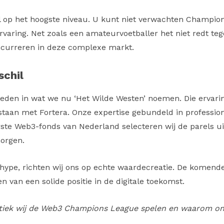
al op het hoogste niveau. U kunt niet verwachten Champio
ervaring. Net zoals een amateurvoetballer het niet redt te
ncurreren in deze complexe markt.
schil
eleden in wat we nu ‘Het Wilde Westen’ noemen. Die ervari
staan met Fortera. Onze expertise gebundeld in professio
erste Web3-fonds van Nederland selecteren wij de parels u
morgen.
hype, richten wij ons op echte waardecreatie. De komende 
 van een solide positie in de digitale toekomst.
iek wij de Web3 Champions League spelen en waarom onze