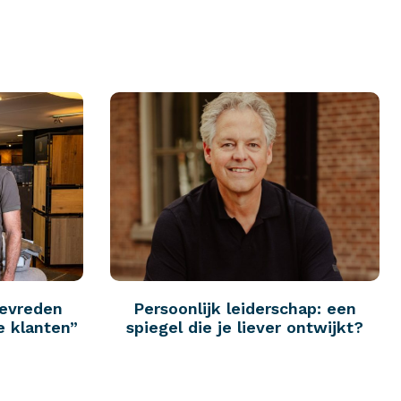
tevreden
Persoonlijk leiderschap: een
e klanten”
spiegel die je liever ontwijkt?