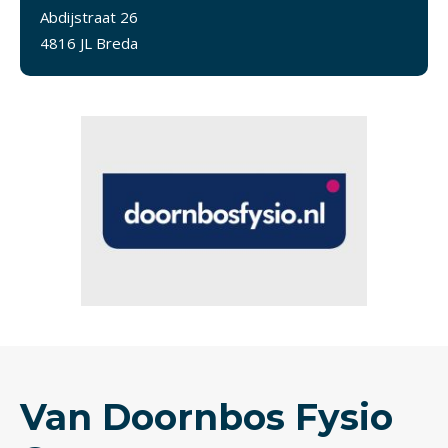
Abdijstraat 26
4816 JL Breda
Van Doornbos Fysio