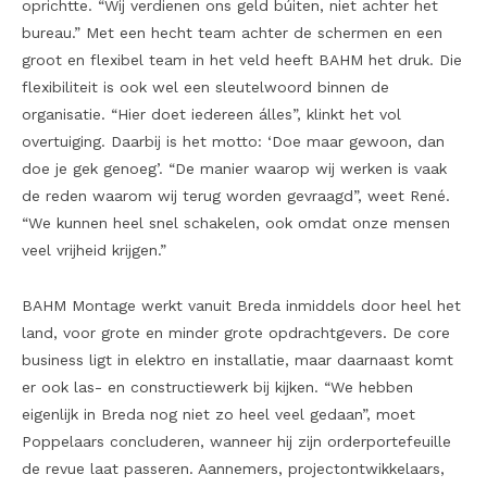
oprichtte. “Wij verdienen ons geld búiten, niet achter het
bureau.” Met een hecht team achter de schermen en een
groot en flexibel team in het veld heeft BAHM het druk. Die
flexibiliteit is ook wel een sleutelwoord binnen de
organisatie. “Hier doet iedereen álles”, klinkt het vol
overtuiging. Daarbij is het motto: ‘Doe maar gewoon, dan
doe je gek genoeg’. “De manier waarop wij werken is vaak
de reden waarom wij terug worden gevraagd”, weet René.
“We kunnen heel snel schakelen, ook omdat onze mensen
veel vrijheid krijgen.”
BAHM Montage werkt vanuit Breda inmiddels door heel het
land, voor grote en minder grote opdrachtgevers. De core
business ligt in elektro en installatie, maar daarnaast komt
er ook las- en constructiewerk bij kijken. “We hebben
eigenlijk in Breda nog niet zo heel veel gedaan”, moet
Poppelaars concluderen, wanneer hij zijn orderportefeuille
de revue laat passeren. Aannemers, projectontwikkelaars,