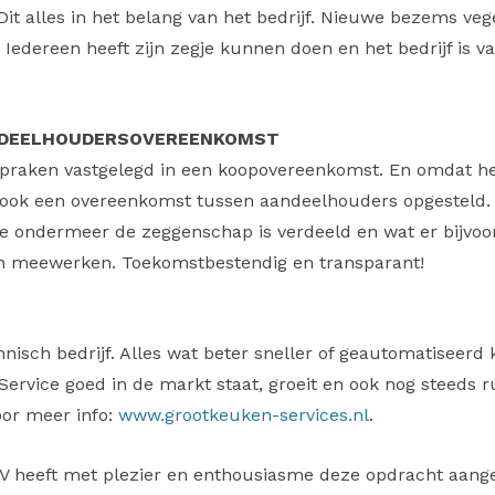
 Dit alles in het belang van het bedrijf. Nieuwe bezems 
t. Iedereen heeft zijn zegje kunnen doen en het bedrijf is 
NDEELHOUDERSOVEREENKOMST
spraken vastgelegd in een koopovereenkomst. En omdat het
 ook een overeenkomst tussen aandeelhouders opgesteld.
oe ondermeer de zeggenschap is verdeeld en wat er bijvoo
kan meewerken. Toekomstbestendig en transparant!
nisch bedrijf. Alles wat beter sneller of geautomatiseerd 
ervice goed in de markt staat, groeit en ook nog steeds ru
oor meer info:
www.grootkeuken-services.nl
.
V heeft met plezier en enthousiasme deze opdracht aan