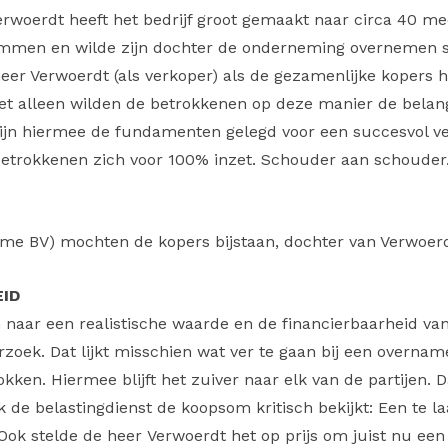
erwoerdt heeft het bedrijf groot gemaakt naar circa 40 med
limmen en wilde zijn dochter de onderneming overnemen 
er Verwoerdt (als verkoper) als de gezamenlijke kopers
et alleen wilden de betrokkenen op deze manier de belan
ijn hiermee de fundamenten gelegd voor een succesvol ver
 betrokkenen zich voor 100% inzet. Schouder aan schouder
ame BV) mochten de kopers bijstaan, dochter van Verwoer
ID
aar een realistische waarde en de financierbaarheid va
zoek. Dat lijkt misschien wat ver te gaan bij een overnam
kken. Hiermee blijft het zuiver naar elk van de partijen. Da
 de belastingdienst de koopsom kritisch bekijkt: Een te l
k stelde de heer Verwoerdt het op prijs om juist nu een