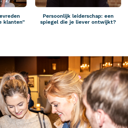
tevreden
Persoonlijk leiderschap: een
e klanten”
spiegel die je liever ontwijkt?