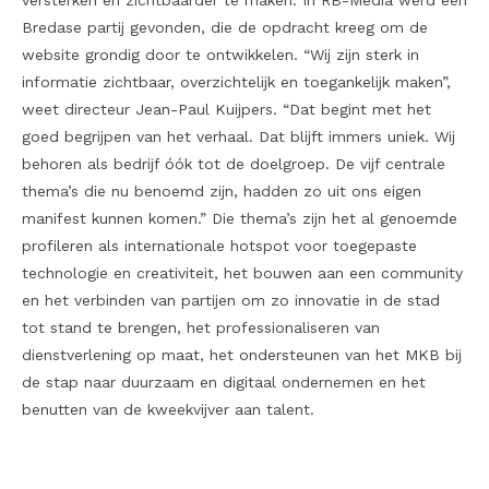
versterken en zichtbaarder te maken. In RB-Media werd een
Bredase partij gevonden, die de opdracht kreeg om de
website grondig door te ontwikkelen. “Wij zijn sterk in
informatie zichtbaar, overzichtelijk en toegankelijk maken”,
weet directeur Jean-Paul Kuijpers. “Dat begint met het
goed begrijpen van het verhaal. Dat blijft immers uniek. Wij
behoren als bedrijf óók tot de doelgroep. De vijf centrale
thema’s die nu benoemd zijn, hadden zo uit ons eigen
manifest kunnen komen.” Die thema’s zijn het al genoemde
profileren als internationale hotspot voor toegepaste
technologie en creativiteit, het bouwen aan een community
en het verbinden van partijen om zo innovatie in de stad
tot stand te brengen, het professionaliseren van
dienstverlening op maat, het ondersteunen van het MKB bij
de stap naar duurzaam en digitaal ondernemen en het
benutten van de kweekvijver aan talent.