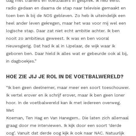
dag met trainers en voetballers in gesprek. Ik heb eerst
radio gedaan en daarna de stap naar televisie gemaakt en
toen ben ik bij de NOS gebleven. Zo heb ik uiteindelijk een
heel ander leven gekregen, maar het was voor mij wel een
logische stap. Daar zat niet echt ambitie achter. Ik ben
nooit zo ambitieus geweest. Ik was en ben vooral
nieuwsgierig. Dat had ik al in IJpelaar, de wijk waar ik
geboren ben. Daar hield ik alles wat er gebeurde ook al bij,
in dagboekjes.”
HOE ZIE JIJ JE ROL IN DE VOETBALWERELD?
“Ik ben geen deelnemer, maar meer een soort toeschouwer.
Ik vertel erover en ik schrijf erover, maar ik ben geen loner
hoor. In de voetbalwereld kan ik met iedereen overweg.
Met
Koeman, Ten Hag en Van Hanegem.. Die laten zich allemaal
graag door me interviewen. Ik kijk door een soort ‘derde
oog’. Vanuit dat derde oog kijk ik ook naar NAC. Natuurlijk