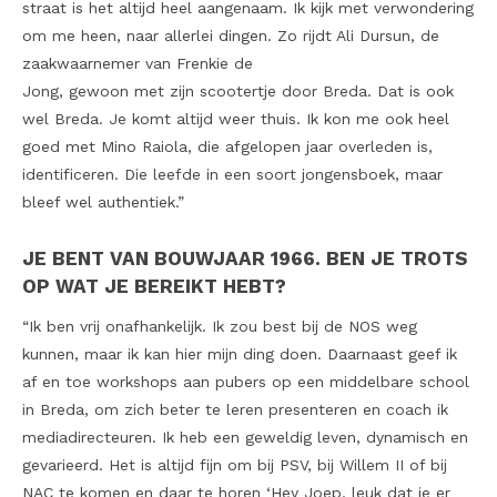
straat is het altijd heel aangenaam. Ik kijk met verwondering
om me heen, naar allerlei dingen. Zo rijdt Ali Dursun, de
zaakwaarnemer van Frenkie de
Jong, gewoon met zijn scootertje door Breda. Dat is ook
wel Breda. Je komt altijd weer thuis. Ik kon me ook heel
goed met Mino Raiola, die afgelopen jaar overleden is,
identificeren. Die leefde in een soort jongensboek, maar
bleef wel authentiek.”
JE BENT VAN BOUWJAAR 1966. BEN JE TROTS
OP WAT JE BEREIKT HEBT?
“Ik ben vrij onafhankelijk. Ik zou best bij de NOS weg
kunnen, maar ik kan hier mijn ding doen. Daarnaast geef ik
af en toe workshops aan pubers op een middelbare school
in Breda, om zich beter te leren presenteren en coach ik
mediadirecteuren. Ik heb een geweldig leven, dynamisch en
gevarieerd. Het is altijd fijn om bij PSV, bij Willem II of bij
NAC te komen en daar te horen ‘Hey Joep, leuk dat je er