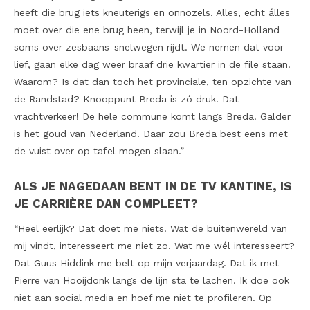
heeft die brug iets kneuterigs en onnozels. Alles, echt álles
moet over die ene brug heen, terwijl je in Noord-Holland
soms over zesbaans-snelwegen rijdt. We nemen dat voor
lief, gaan elke dag weer braaf drie kwartier in de file staan.
Waarom? Is dat dan toch het provinciale, ten opzichte van
de Randstad? Knooppunt Breda is zó druk. Dat
vrachtverkeer! De hele commune komt langs Breda. Galder
is het goud van Nederland. Daar zou Breda best eens met
de vuist over op tafel mogen slaan.”
ALS JE NAGEDAAN BENT IN DE TV KANTINE, IS
JE CARRIÈRE DAN COMPLEET?
“Heel eerlijk? Dat doet me niets. Wat de buitenwereld van
mij vindt, interesseert me niet zo. Wat me wél interesseert?
Dat Guus Hiddink me belt op mijn verjaardag. Dat ik met
Pierre van Hooijdonk langs de lijn sta te lachen. Ik doe ook
niet aan social media en hoef me niet te profileren. Op