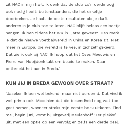
zit NAC in mijn hart. Ik denk dat de club zo’n derde oog
ook nodig heeft: buitenstaanders, die het cirkeltje
doorbreken. Je haalt de beste resultaten als je durft
anderen in je club toe te laten. NAC blijft helaas een beetje
hangen. Ik ben tijdens het WK in Qatar geweest. Dan merk
je dat de nieuwe voetbalwereld in China en Korea zit. Niet
meer in Europa, die wereld is te veel in zichzelf gekeerd.
Dat zie ik ook bij NAC. Ik hoop dat het Cees Meeuwis en
Pierre van Hooijdonk lukt om beleid te maken. Daar
ontbreekt het aan in Breda.”
KUN JIJ IN BREDA GEWOON OVER STRAAT?
“Jazeker. Ik ben wel bekend, maar niet beroemd. Dat vind ik
wel prima ook. Misschien dat die bekendheid nog wat toe
gaat nemen, wanneer straks mijn eerste boek uitkomt. Eind
mei, begin juni, komt bij uitgeverij Meulenhoff ‘Ter plekke’
uit, met een optie op een vervolg en zelfs een derde deel.